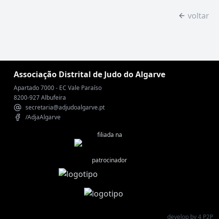
voltar
Associação Distrital de Judo do Algarve
Apartado 7000 - EC Vale Paraíso
8200-927 Albufeira
secretaria@adjudoalgarve.pt
/AdjaAlgarve
filiada na
patrocinador
develop by 4 P2P