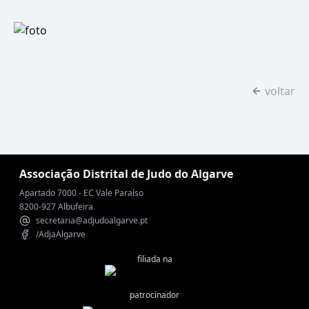
voltar
Associação Distrital de Judo do Algarve
Apartado 7000 - EC Vale Paraíso
8200-927 Albufeira
secretaria@adjudoalgarve.pt
/AdjaAlgarve
filiada na
patrocinador