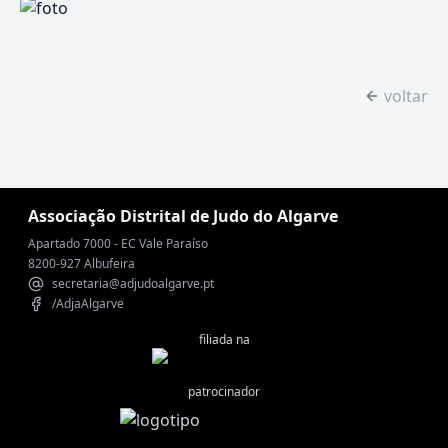
voltar
Associação Distrital de Judo do Algarve
Apartado 7000 - EC Vale Paraíso
8200-927 Albufeira
secretaria@adjudoalgarve.pt
/AdjaAlgarve
filiada na
patrocinador