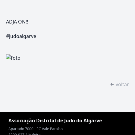
ADJA ON!!
#judoalgarve
voltar
Associação Distrital de Judo do Algarve
Apartado 7000 - EC Vale Paraíso
8200-927 Albufeira