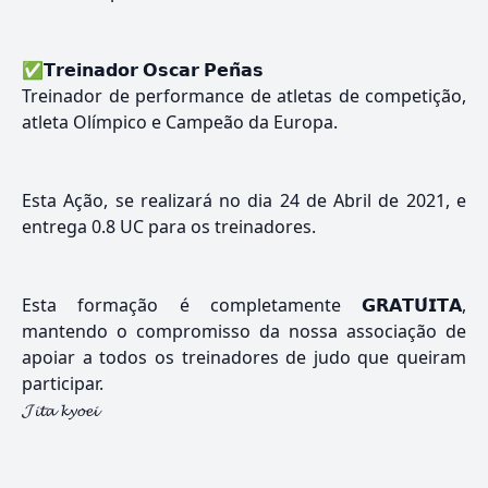
✅𝗧𝗿𝗲𝗶𝗻𝗮𝗱𝗼𝗿 𝗢𝘀𝗰𝗮𝗿 𝗣𝗲𝗻̃𝗮𝘀
Treinador de performance de atletas de competição,
atleta Olímpico e Campeão da Europa.
Esta Ação, se realizará no dia 24 de Abril de 2021, e
entrega 0.8 UC para os treinadores.
Esta formação é completamente 𝗚𝗥𝗔𝗧𝗨́𝗜𝗧𝗔,
mantendo o compromisso da nossa associação de
apoiar a todos os treinadores de judo que queiram
participar.
𝓙𝓲𝓽𝓪 𝓴𝔂𝓸𝓮𝓲